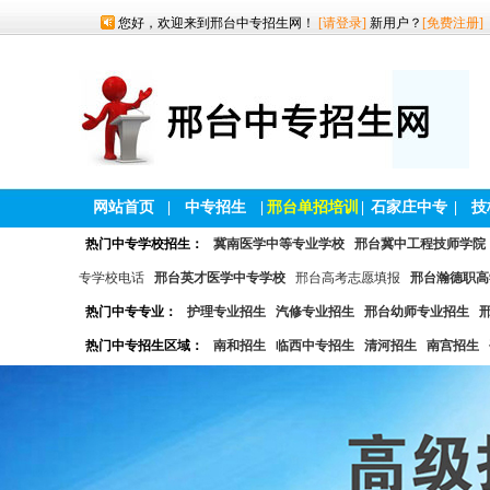
您好，欢迎来到邢台中专招生网！
[请登录]
新用户？
[免费注册]
网站首页
|
中专招生
|
邢台单招培训
|
石家庄中专
|
技
热门中专学校招生：
冀南医学中等专业学校
邢台冀中工程技师学院
专学校电话
邢台英才医学中专学校
邢台高考志愿填报
邢台瀚德职高
热门中专专业：
护理专业招生
汽修专业招生
邢台幼师专业招生
热门中专招生区域：
南和招生
临西中专招生
清河招生
南宫招生