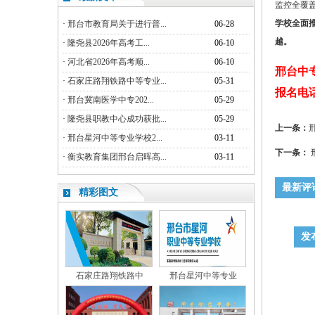
监控全覆
学校全面
·
邢台市教育局关于进行普...
06-28
越。
·
隆尧县2026年高考工...
06-10
·
河北省2026年高考顺...
06-10
邢台中
·
石家庄路翔铁路中等专业...
05-31
报名电话：1
·
邢台冀南医学中专202...
05-29
·
隆尧县职教中心成功获批...
05-29
上一条：
·
邢台星河中等专业学校2...
03-11
下一条：
·
衡实教育集团邢台启晖高...
03-11
最新评
精彩图文
发
石家庄路翔铁路中
邢台星河中等专业