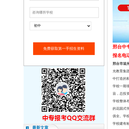
邢台中
免费获取第一手招生资料
报名电话：1
邢台市追
光教育集
中打造的
学校一期项
亩，总投资
学校整体
的花园式
俱全。学
学校建有
最新文章