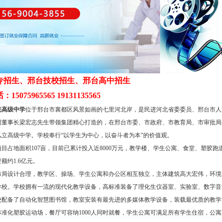
专招生、邢台技校招生、邢台高中招生
5075965565 19131135565
光高级中学
位于邢台市襄都区风景如画的七里河北岸，是民进河北省委委员、邢台市人
团董事长梁宏志先生带领集团精心打造的，在邢台市委、市政府、市教育局、市审批局
私立高级中学。学校奉行“以学生为中心，以奋斗者为本”的价值观。
目占地面积107亩，目前已累计投入近8000万元，教学楼、学生公寓、食堂、塑胶跑
额约1.6亿元。
布局设计合理，教学区、操场、学生公寓和办公区相互独立，主体建筑高大宏伟，环境
学校。学校拥有一流的现代化教学设备，高标准装备了理化生仪器室、实验室、数字音
校配备了自动化智慧图书馆，教室安装有最先进的多媒体教学设备，装载最优质的教学
标准化塑胶运动场，餐厅可容纳1000人同时就餐，学生公寓可满足所有学生住宿，公