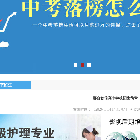
中招生
邢台智信高中学校招生简章
发表时间：【2026-1-14 14:45:07】 浏