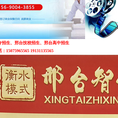
专招生、邢台技校招生、邢台高中招生
5075965565 19131135565