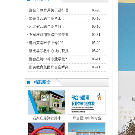
·
邢台市教育局关于进行普...
06-28
·
隆尧县2026年高考工...
06-10
·
河北省2026年高考顺...
06-10
·
石家庄路翔铁路中等专业...
05-31
·
邢台冀南医学中专202...
05-29
·
隆尧县职教中心成功获批...
05-29
·
邢台星河中等专业学校2...
03-11
·
衡实教育集团邢台启晖高...
03-11
精彩图文
石家庄路翔铁路中
邢台星河中等专业