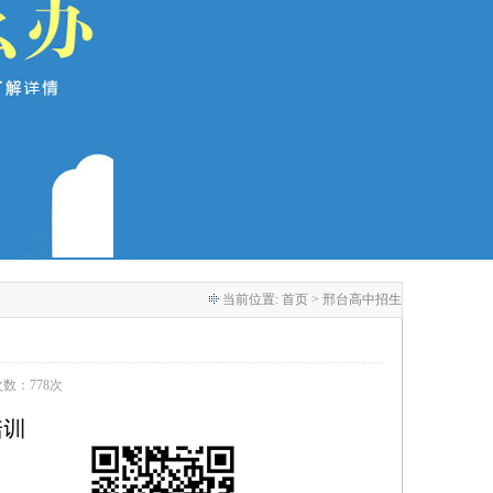
当前位置:
首页
> 邢台高中招生
览次数：778次