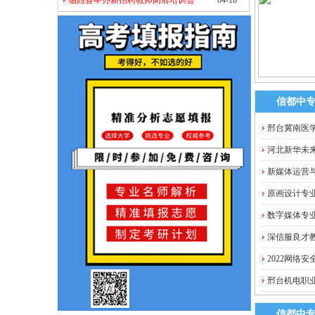
临西县举办新招聘教师岗前培训会
04-18
信都中
邢台冀南医学
河北新华未
新媒体运营
原画设计专
数字媒体专
深信服良才教
2022网络
邢台机电职
信都中