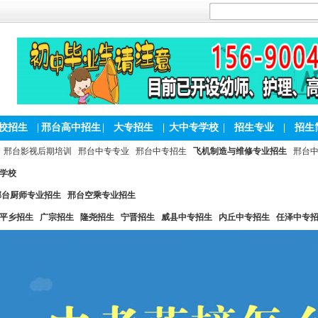
校招生
|
邢台高中招生
|
大专招生
|
大中专学校
|
招生专业
|
招生
邢台影视后期培训
邢台中专专业
邢台中专招生
飞机制造与维修专业招生
邢台
学校
邢台厨师专业招生
邢台空乘专业招生
平乡招生
广宗招生
隆尧招生
宁晋招生
威县中专招生
内丘中专招生
任泽中专