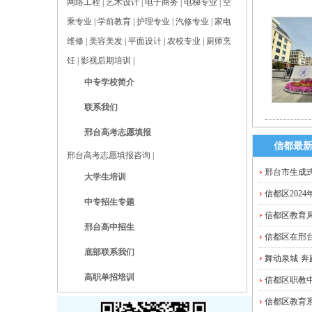
网络工程
|
艺术设计
|
电子商务
|
电梯专业
|
空
乘专业
|
学前教育
|
护理专业
|
汽修专业
|
家电
维修
|
美容美发
|
平面设计
|
农校专业
|
厨师烹
饪
|
影视后期培训
|
中专学校简介
联系我们
邢台高考志愿填报
信都最
邢台高考志愿填报咨询
|
邢台市生成式
大学生培训
信都区202
中专招生专题
信都区教育局
邢台高中招生
信都区在邢台
底部联系我们
舞动泉城·奔
高职单招培训
信都区职教中
信都区教育