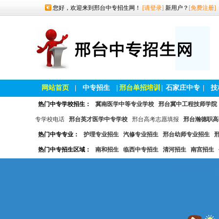
您好，欢迎来到邢台中专招生网！
[请登录]
新用户？
[免费注册]
网站首页
|
中专招生
|
邢台单招培训
|
石家庄中专
|
技
热门中专学校招生：
冀南医学中等专业学校
邢台冀中工程技师学院
专学校电话
邢台英才医学中专学校
邢台高考志愿填报
邢台瀚德职高
热门中专专业：
护理专业招生
汽修专业招生
邢台幼师专业招生
热门中专招生区域：
南和招生
临西中专招生
清河招生
南宫招生