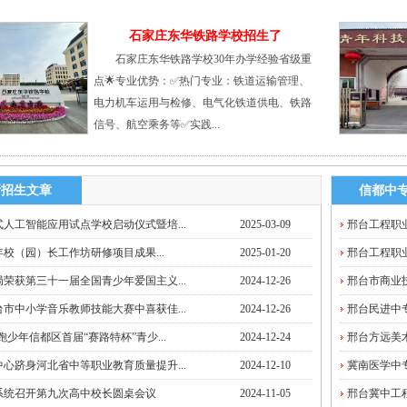
石家庄东华铁路学校招生了
石家庄东华铁路学校30年办学经验省级重
点🌟专业优势：✅热门专业：铁道运输管理、
电力机车运用与检修、电气化铁道供电、铁路
信号、航空乘务等✅实践...
新招生文章
信都中
人工智能应用试点学校启动仪式暨培...
2025-03-09
邢台工程职
4年校（园）长工作坊研修项目成果...
2025-01-20
邢台工程职业
荣获第三十一届全国青少年爱国主义...
2024-12-26
邢台市商业
市中小学音乐教师技能大赛中喜获佳...
2024-12-26
邢台民进中
跑少年信都区首届“赛路特杯”青少...
2024-12-24
邢台方远美
心跻身河北省中等职业教育质量提升...
2024-12-10
冀南医学中专
系统召开第九次高中校长圆桌会议
2024-11-05
邢台冀中工程