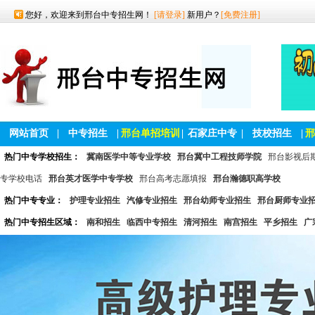
您好，欢迎来到邢台中专招生网！
[请登录]
新用户？
[免费注册]
网站首页
|
中专招生
|
邢台单招培训
|
石家庄中专
|
技校招生
|
邢
热门中专学校招生：
冀南医学中等专业学校
邢台冀中工程技师学院
邢台影视后
专学校电话
邢台英才医学中专学校
邢台高考志愿填报
邢台瀚德职高学校
热门中专专业：
护理专业招生
汽修专业招生
邢台幼师专业招生
邢台厨师专业
热门中专招生区域：
南和招生
临西中专招生
清河招生
南宫招生
平乡招生
广