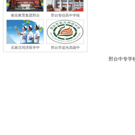
衡实教育集团邢台
邢台智信高中学校
石家庄同济医学中
邢台市追光高级中
邢台中专学