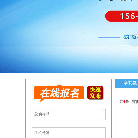
学前教
共
0
条 当