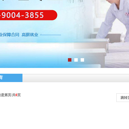
育
前是第
页/共
0
页