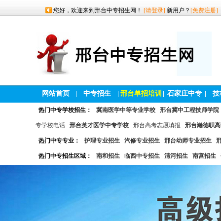
您好，欢迎来到邢台中专招生网！
[请登录]
新用户？
[免费注册]
网站首页
|
中专招生
|
邢台单招培训
|
石家庄中专
|
技
热门中专学校招生：
冀南医学中等专业学校
邢台冀中工程技师学院
专学校电话
邢台英才医学中专学校
邢台高考志愿填报
邢台瀚德职高
热门中专专业：
护理专业招生
汽修专业招生
邢台幼师专业招生
热门中专招生区域：
南和招生
临西中专招生
清河招生
南宫招生