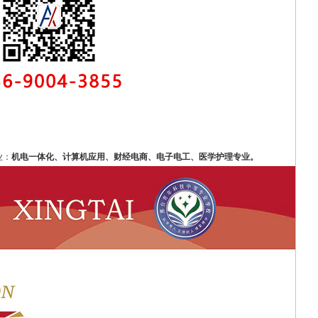
业：
机电一体化、计算机应用、财经电商、电子电工、医学护理专业。