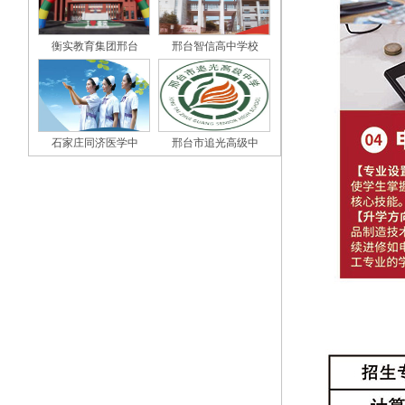
衡实教育集团邢台
邢台智信高中学校
石家庄同济医学中
邢台市追光高级中