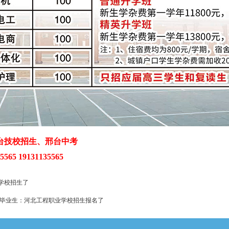
台技校招生、邢台中考
65 19131135565
学校招生了
毕业生：河北工程职业学校招生报名了