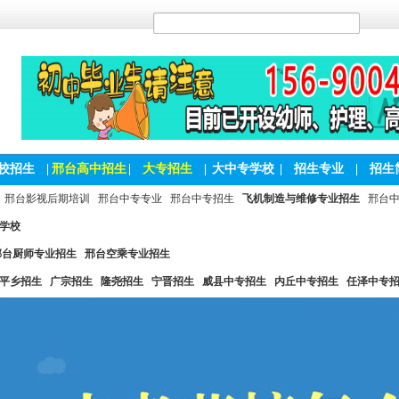
校招生
|
邢台高中招生
|
大专招生
|
大中专学校
|
招生专业
|
招生
邢台影视后期培训
邢台中专专业
邢台中专招生
飞机制造与维修专业招生
邢台
学校
邢台厨师专业招生
邢台空乘专业招生
平乡招生
广宗招生
隆尧招生
宁晋招生
威县中专招生
内丘中专招生
任泽中专