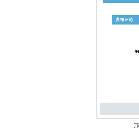
发布评论
评
邢