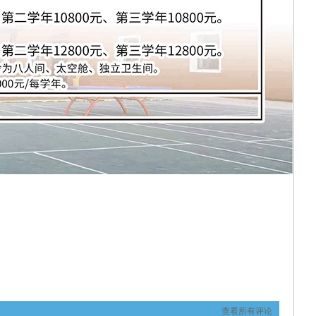
查看所有评论