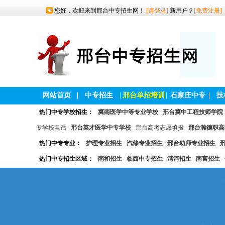
您好，欢迎来到邢台中专招生网！
[请登录]
新用户？
[免费注册]
网站首页
|
中专招生
|
邢台单招培训
|
石家庄中专
|
技
热门中专学校招生：
冀南医学中等专业学校
邢台冀中工程技师学院
专学校电话
邢台英才医学中专学校
邢台高考志愿填报
邢台瀚德职高
热门中专专业：
护理专业招生
汽修专业招生
邢台幼师专业招生
热门中专招生区域：
南和招生
临西中专招生
清河招生
南宫招生