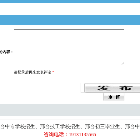
论内容
：
请登录后再来发表评论
*
台中专学校招生、邢台技工学校招生、邢台初三毕业生、邢台中
咨询电话：19131135565