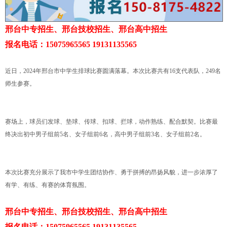
邢台中专招生、邢台技校招生、邢台高中招生
报名电话：15075965565 19131135565
近日，2024年邢台市中学生排球比赛圆满落幕。本次比赛共有16支代表队，249名
师生参赛。
赛场上，球员们发球、垫球、传球、扣球、拦球，动作熟练、配合默契。比赛最
终决出初中男子组前5名、女子组前6名，高中男子组前3名、女子组前2名。
本次比赛充分展示了我市中学生团结协作、勇于拼搏的昂扬风貌，进一步浓厚了
有学、有练、有赛的体育氛围。
邢台中专招生、邢台技校招生、邢台高中招生
报名电话：15075965565 19131135565