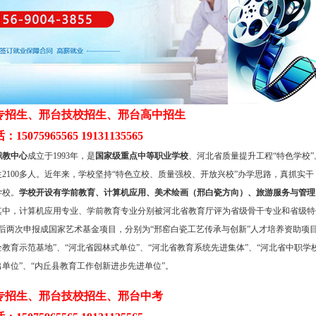
专招生、邢台技校招生、邢台高中招生
5075965565 19131135565
教中心
成立于1993年，是
国家级重点中等职业学校
、河北省质量提升工程“特色学校”。
生2100多人。近年来，学校坚持“特色立校、质量强校、开放兴校”办学思路，真抓
学校。
学校开设有学前教育、计算机应用、美术绘画（邢白瓷方向）、旅游服务与管理
其中，计算机应用专业、学前教育专业分别被河北省教育厅评为省级骨干专业和省级特
两次申报成国家艺术基金项目，分别为“邢窑白瓷工艺传承与创新”人才培养资助项目
教育示范基地”、“河北省园林式单位”、“河北省教育系统先进集体”、“河北省中职学校
单位”、“内丘县教育工作创新进步先进单位”。
专招生、邢台技校招生、邢台中考