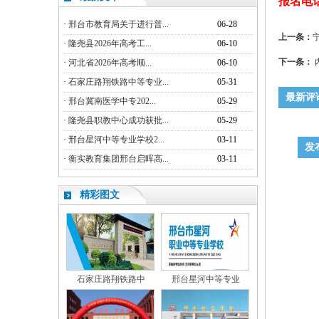
报名电话：1
·
邢台市教育局关于进行普...
06-28
上一条：
·
隆尧县2026年高考工...
06-10
下一条：
·
河北省2026年高考顺...
06-10
·
石家庄路翔铁路中等专业...
05-31
最新评
·
邢台冀南医学中专202...
05-29
·
隆尧县职教中心成功获批...
05-29
·
邢台星河中等专业学校2...
03-11
发
·
衡实教育集团邢台启晖高...
03-11
精彩图文
石家庄路翔铁路中
邢台星河中等专业