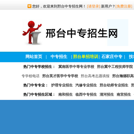
您好，欢迎来到邢台中专招生网！
[请登录]
新用户？
[免费注册]
网站首页
|
中专招生
|
邢台单招培训
|
石家庄中专
|
技
热门中专学校招生：
冀南医学中等专业学校
邢台冀中工程技师学院
专学校电话
邢台英才医学中专学校
邢台高考志愿填报
邢台瀚德职高
热门中专专业：
护理专业招生
汽修专业招生
邢台幼师专业招生
热门中专招生区域：
南和招生
临西中专招生
清河招生
南宫招生