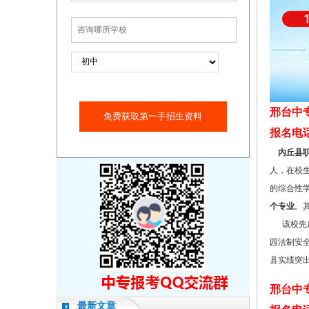
邢台中
免费获取第一手招生资料
报名电话：1
内丘县职
人，在校
的综合性
个专业
。
该校先后
园法制安全
县实绩突出
邢台中
最新文章