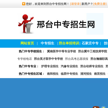
您好，欢迎来到邢台中专招生网！
[请登录]
新用户？
[免费注册]
网站首页
|
中专招生
|
邢台单招培训
|
石家庄中专
|
技
热门中专学校招生：
冀南医学中等专业学校
邢台冀中工程技师学院
专学校电话
邢台英才医学中专学校
邢台高考志愿填报
邢台瀚德职高
热门中专专业：
护理专业招生
汽修专业招生
邢台幼师专业招生
热门中专招生区域：
南和招生
临西中专招生
清河招生
南宫招生