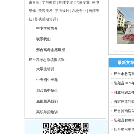
乘专业
|
学前教育
|
护理专业
|
汽修专业
|
家电
维修
|
美容美发
|
平面设计
|
农校专业
|
厨师烹
饪
|
影视后期培训
|
中专学校简介
联系我们
邢台高考志愿填报
邢台高考志愿填报咨询
|
最新文
大学生培训
邢台市教育局
中专招生专题
隆尧县202
邢台高中招生
河北省202
底部联系我们
石家庄路翔
邢台冀南医学
高职单招培训
隆尧县职教中心
邢台星河中等