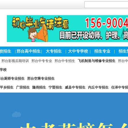
校招生
|
邢台高中招生
|
大专招生
|
大中专学校
|
招生专业
|
招生
邢台影视后期培训
邢台中专专业
邢台中专招生
飞机制造与维修专业招生
邢台
学校
邢台厨师专业招生
邢台空乘专业招生
平乡招生
广宗招生
隆尧招生
宁晋招生
威县中专招生
内丘中专招生
任泽中专