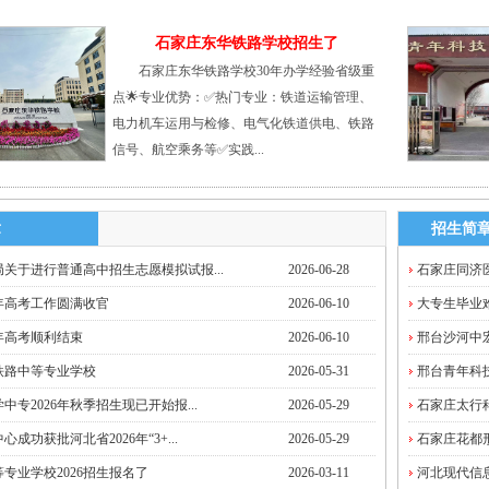
石家庄东华铁路学校招生了
石家庄东华铁路学校30年办学经验省级重
点🌟专业优势：✅热门专业：铁道运输管理、
电力机车运用与检修、电气化铁道供电、铁路
信号、航空乘务等✅实践...
章
招生简
关于进行普通高中招生志愿模拟试报...
2026-06-28
石家庄同济医
6年高考工作圆满收官
2026-06-10
大专生毕业难
6年高考顺利结束
2026-06-10
邢台沙河中宏
铁路中等专业学校
2026-05-31
邢台青年科技
中专2026年秋季招生现已开始报...
2026-05-29
石家庄太行科
成功获批河北省2026年“3+...
2026-05-29
石家庄花都形
专业学校2026招生报名了
2026-03-11
河北现代信息